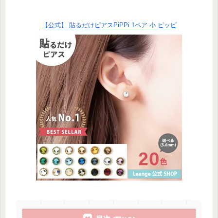
【公式】 貼るだけピアスPiPPi 1ペア 小 ピッピ