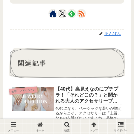
あんぱん
関連記事
【40代】高見えなのにプチプ
美容・ファッション
ラ！「それどこの？」と聞か
れる大人のアクセサリーブラ
ンド
40代になり、ベーシックな装いが増え
るからこそ、アクセサリーは「上質」
なものを選びたいですよね。品格のあ
るアクセサリーは、大人の女性がもつ
落ち着いた雰囲気に自然となじみ、着
メニュー
ホーム
検索
トップ
サイドバー
こなしをワンランクアップさせてくれ
【冬の公園】ママの寒さ対策