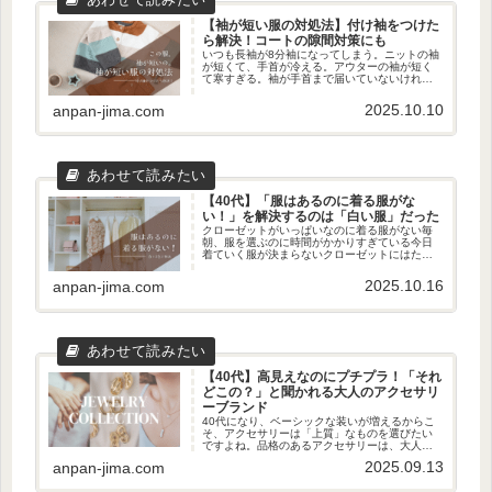
【袖が短い服の対処法】付け袖をつけた
ら解決！コートの隙間対策にも
いつも長袖が8分袖になってしまう。ニットの袖
が短くて、手首が冷える。アウターの袖が短く
て寒すぎる。袖が手首まで届いていないけれ
ど、いつも我慢して着ていませんか？身長が高
い方や腕が長めの方にとって、服の袖丈問題は
2025.10.10
anpan-jima.com
意外と切実な悩みです。あんぱん...
【40代】「服はあるのに着る服がな
い！」を解決するのは「白い服」だった
クローゼットがいっぱいなのに着る服がない毎
朝、服を選ぶのに時間がかかりすぎている今日
着ていく服が決まらないクローゼットにはたく
さんの服があるのに、なぜか着る服がなくて、
毎朝困っていませんか？40代の女性は服装選び
2025.10.16
anpan-jima.com
が難しい年代。一つひとつの服...
【40代】高見えなのにプチプラ！「それ
どこの？」と聞かれる大人のアクセサリ
ーブランド
40代になり、ベーシックな装いが増えるからこ
そ、アクセサリーは「上質」なものを選びたい
ですよね。品格のあるアクセサリーは、大人の
女性がもつ落ち着いた雰囲気に自然となじみ、
2025.09.13
anpan-jima.com
着こなしをワンランクアップさせてくれます。
あんぱんでも、毎日のように上...