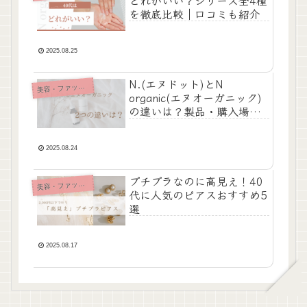
を徹底比較｜口コミも紹介
2025.08.25
N.(エヌドット)とN
美
容・ファッション
organic(エヌオーガニック)
の違いは？製品・購入場所
を徹底比較
2025.08.24
プチプラなのに高見え！40
美
容・ファッション
代に人気のピアスおすすめ5
選
2025.08.17