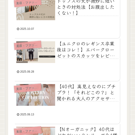
トップスの丈が微妙に短い
美
容・ファッション
ときの対処法【お腹出した
くない！】
2025.10.07
【ユニクロのレギンス卒業
美
容・ファッション
後はコレ！】エバークロー
ゼットのスカッツをレビュ
ー！
2025.09.28
【40代】高見えなのにプチ
美
容・ファッション
プラ！「それどこの？」と
聞かれる大人のアクセサリ
ーブランド
2025.09.13
【Nオーガニック】40代は
美
容・ファッション
どれがいい？シリーズ全4種