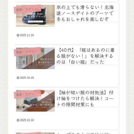
氷の上でも滑らない！北海
美
容・ファッション
道ノースデイトのブーツで
冬もおしゃれを楽しむぞ
2025.11.10
【40代】「服はあるのに着
美
容・ファッション
る服がない！」を解決する
のは「白い服」だった
2025.10.16
【袖が短い服の対処法】付
美
容・ファッション
け袖をつけたら解決！コー
トの隙間対策にも
2025.10.10