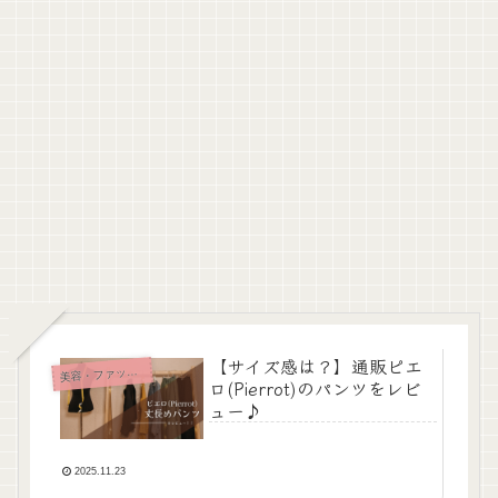
【サイズ感は？】通販ピエ
美
容・ファッション
ロ(Pierrot)のパンツをレビ
ュー♪
2025.11.23