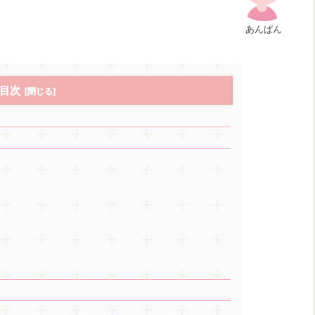
あんぱん
目次